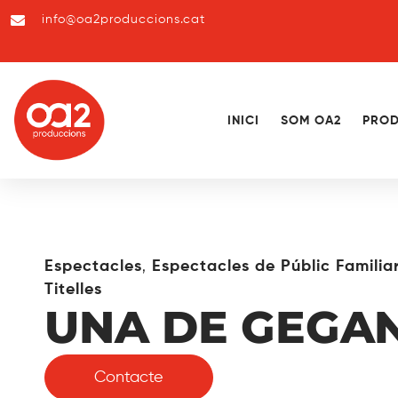
info@oa2produccions.cat
INICI
SOM OA2
PROD
,
Espectacles
Espectacles de Públic Familia
Titelles
UNA DE GEGA
Contacte