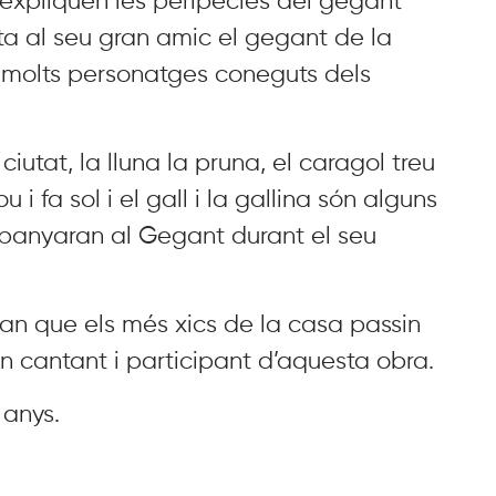
 expliquen les peripècies del gegant
ita al seu gran amic el gegant de la
í molts personatges coneguts dels
 ciutat, la lluna la pruna, el caragol treu
i fa sol i el gall i la gallina són alguns
anyaran al Gegant durant el seu
ran que els més xics de la casa passin
n cantant i participant d’aquesta obra.
anys.