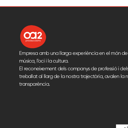
Empresa amb una llarga experiència en el món del
música, l’oci i la cultura.
El reconeixement dels companys de professió i del
treballat al llarg de la nostra trajectòria, avalen la n
transparència.