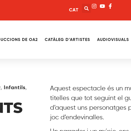
CAT
UCCIONS DE OA2
CATÀLEG D’ARTISTES
AUDIOVISUALS
,
,
r
Infantils
Aquest espectacle és un mu
titelles que tot seguint el 
NTS
d’aquest uns personatges p
joc d’endevinalles.