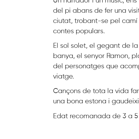
Un narrador i un músic, ens
del pi abans de fer una vis
ciutat, trobant-se pel cam
contes populars.
El sol solet, el gegant de la
banya, el senyor Ramon, plou 
del personatges que acomp
viatge.
Cançons de tota la vida fa
una bona estona i gaudeixi
Edat recomanada de 3 a 5 