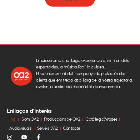
Empresa amb una llarga experiència en el món dels
espectacles, la música, l’oci i la cultura.
El reconeixement dels companys de professió i dels
clients que em treballat al llarg de la nostra trajectòria,
avalen la nostra professionalitat i transparència.
Enllaços d'interès
Inici
Som OA2
Produccions de OA2
Catàleg d’Artistes
Audiovisuals
Serveis OA2
Contacte