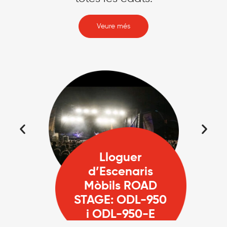
Veure més
Lloguer
d’Escenaris
Mòbils ROAD
STAGE: ODL-950
i ODL-950-E