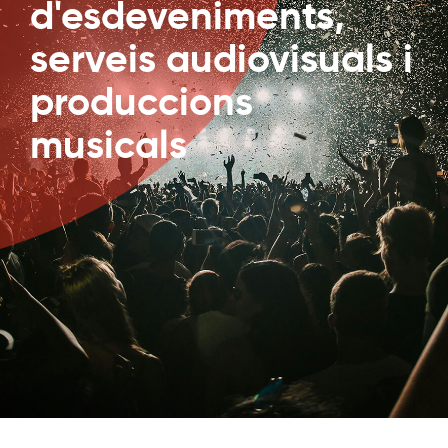
d'esdeveniments,
serveis audiovisuals i
produccions
musicals