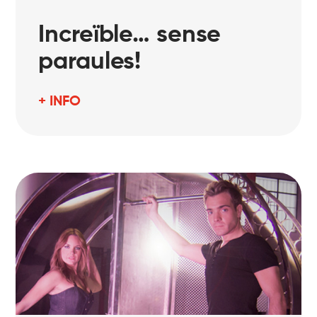
Increïble… sense
paraules!
+ INFO