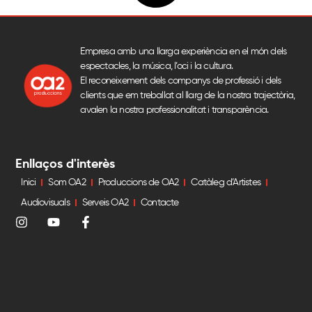
Empresa amb una llarga experiència en el món dels
espectacles, la música, l’oci i la cultura.
El reconeixement dels companys de professió i dels
clients que em treballat al llarg de la nostra trajectòria,
avalen la nostra professionalitat i transparència.
Enllaços d'interès
Inici
Som OA2
Produccions de OA2
Catàleg d’Artistes
Audiovisuals
Serveis OA2
Contacte