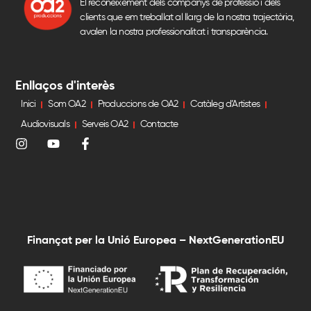
El reconeixement dels companys de professió i dels
clients que em treballat al llarg de la nostra trajectòria,
avalen la nostra professionalitat i transparència.
Enllaços d'interès
Inici
Som OA2
Produccions de OA2
Catàleg d’Artistes
Audiovisuals
Serveis OA2
Contacte
Finançat per la Unió Europea – NextGenerationEU