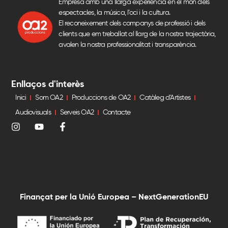
Empresa amb una llarga experiència en el món dels
espectacles, la música, l’oci i la cultura.
El reconeixement dels companys de professió i dels
clients que em treballat al llarg de la nostra trajectòria,
avalen la nostra professionalitat i transparència.
Enllaços d'interès
Inici
Som OA2
Produccions de OA2
Catàleg d’Artistes
Audiovisuals
Serveis OA2
Contacte
Finançat per la Unió Europea – NextGenerationEU