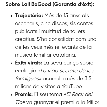
Sobre Lali BeGood (Garantia d’èxit):
Trajectòria:
Més de 15 anys als
escenaris, cinc discos, sis contes
publicats i multitud de tallers
creatius. S’ha consolidat com una
de les veus més rellevants de la
música familiar catalana.
Èxits virals:
La seva cançó sobre
ecologia
«La vida secreta de les
formigues»
acumula més de 3.5
milions de visites a YouTube.
Premis:
El seu tema
«El Rock del
Tio»
va guanyar el premi a la Millor