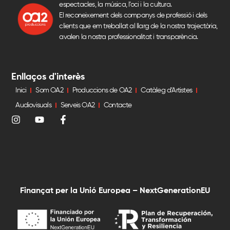
espectacles, la música, l’oci i la cultura.
El reconeixement dels companys de professió i dels
clients que em treballat al llarg de la nostra trajectòria,
avalen la nostra professionalitat i transparència.
Enllaços d'interès
Inici
Som OA2
Produccions de OA2
Catàleg d’Artistes
Audiovisuals
Serveis OA2
Contacte
Glacé
+ INFO
Finançat per la Unió Europea – NextGenerationEU