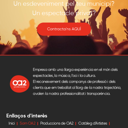
Un esdeveniment pel teu municipi?
Un espectacle privat?
Contracta'ns AQUÍ​
Empresa amb una llarga experiència en el món dels
espectacles, la música, l’oci i la cultura.
El reconeixement dels companys de professió i dels
clients que em treballat al llarg de la nostra trajectòria,
avalen la nostra professionalitat i transparència.
Enllaços d'interès
Inici
Som OA2
Produccions de OA2
Catàleg d’Artistes