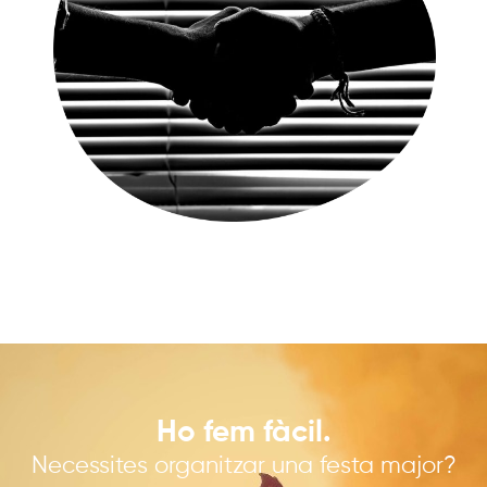
Ho fem fàcil.
Necessites organitzar una festa major?