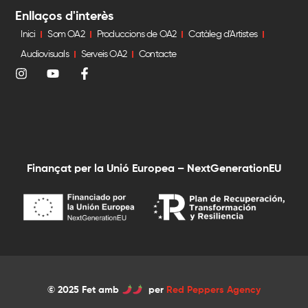
Enllaços d'interès
Inici
Som OA2
Produccions de OA2
Catàleg d’Artistes
Audiovisuals
Serveis OA2
Contacte
Finançat per la Unió Europea – NextGenerationEU
© 2025 Fet amb
per
Red Peppers Agency