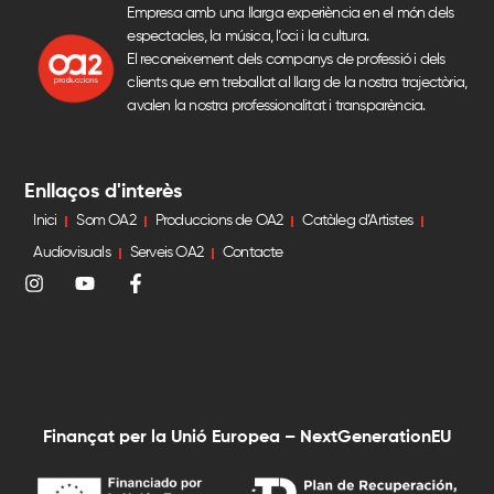
Empresa amb una llarga experiència en el món dels
espectacles, la música, l’oci i la cultura.
El reconeixement dels companys de professió i dels
clients que em treballat al llarg de la nostra trajectòria,
avalen la nostra professionalitat i transparència.
Enllaços d'interès
Inici
Som OA2
Produccions de OA2
Catàleg d’Artistes
Audiovisuals
Serveis OA2
Contacte
Finançat per la Unió Europea – NextGenerationEU