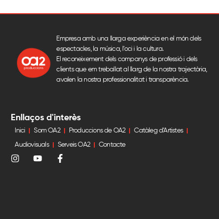
Empresa amb una llarga experiència en el món dels
espectacles, la música, l’oci i la cultura.
El reconeixement dels companys de professió i dels
clients que em treballat al llarg de la nostra trajectòria,
avalen la nostra professionalitat i transparència.
Enllaços d'interès
Inici
Som OA2
Produccions de OA2
Catàleg d’Artistes
Audiovisuals
Serveis OA2
Contacte