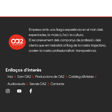
Empresa amb una llarga experiència en el món dels
espectacles, la música, l’oci i la cultura.
El reconeixement dels companys de professió i dels
clients que em treballat al llarg de la nostra trajectòria,
avalen la nostra professionalitat i transparència.
Enllaços d'interès
Inici
Som OA2
Produccions de OA2
Catàleg d’Artistes
Audiovisuals
Serveis OA2
Contacte