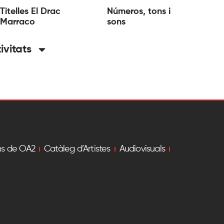
Titelles El Drac
Números, tons i
Marraco
sons
tivitats
ns de OA2
Catàleg d’Artistes
Audiovisuals