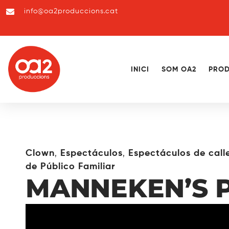
info@oa2produccions.cat
INICI
SOM OA2
PROD
,
,
Clown
Espectáculos
Espectáculos de call
de Público Familiar
MANNEKEN’S P