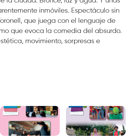
e la ciudad. Bronce, luz y agua. Y unas
arentemente inmóviles. Espectáculo sin
Toronell, que juega con el lenguaje de
ismo que evoca la comedia del absurdo.
stética, movimiento, sorpresas e