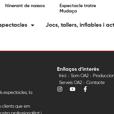
Itinerant de nassos
Espectacle tratre
Mudaça
spectacles
Jocs, tallers, inflables i ac
Enllaços d'interès
Inici
Som OA2
Produccio
Serveis OA2
Contacte
s espectacles, la
s clients que em
ostra professionalitat i