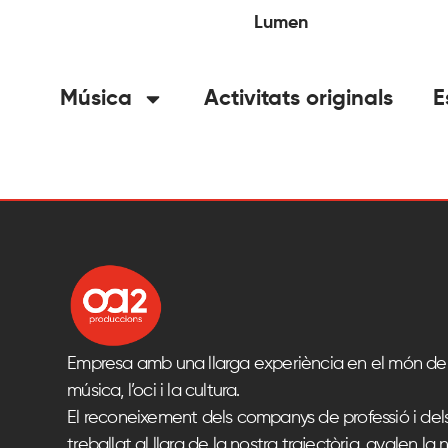
Lumen
Música
Activitats originals
E
Empresa amb una llarga experiència en el món del
música, l’oci i la cultura.
El reconeixement dels companys de professió i del
treballat al llarg de la nostra trajectòria, avalen la n