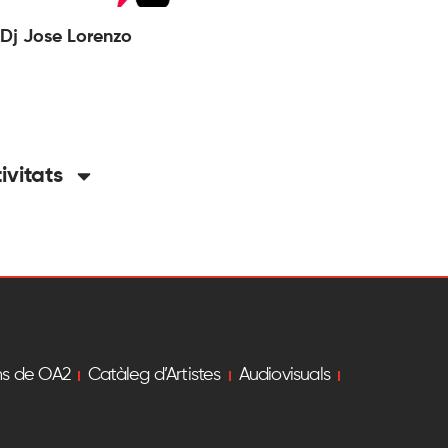
Dj Jose Lorenzo
tivitats
ns de OA2
Catàleg d’Artistes
Audiovisuals