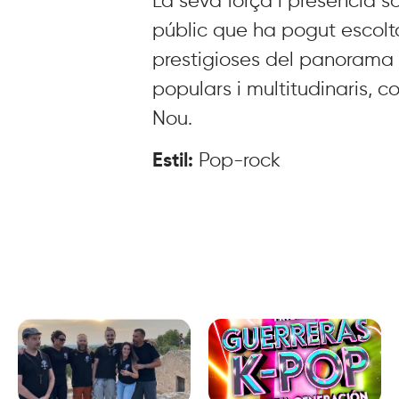
La seva força i presència s
públic que ha pogut escolta
prestigioses del panorama 
populars i multitudinaris, 
Nou.
Estil:
Pop-rock