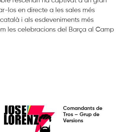
obre l’escenari ha captivat a un gran
r-los en directe a les sales més
català i als esdeveniments més
com les celebracions del Barça al Camp
Comandants de
Tros – Grup de
Versions