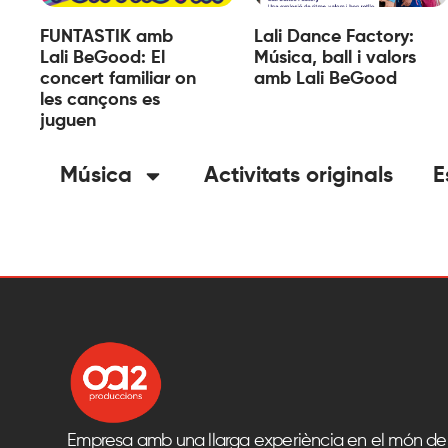
FUNTASTIK amb
Lali Dance Factory:
Lali BeGood: El
Música, ball i valors
concert familiar on
amb Lali BeGood
les cançons es
juguen
Música
Activitats originals
E
Empresa amb una llarga experiència en el món del