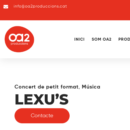
info@oa2produccions.cat
INICI
SOM OA2
PROD
,
Concert de petit format
Música
LEXU’S
Contacte