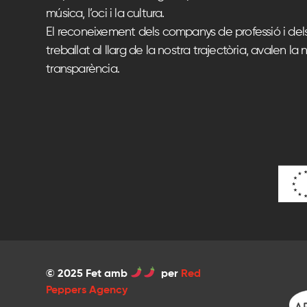
música, l’oci i la cultura.
El reconeixement dels companys de professió i del
treballat al llarg de la nostra trajectòria, avalen la n
transparència.
© 2025 Fet amb
per
Red
Peppers Agency