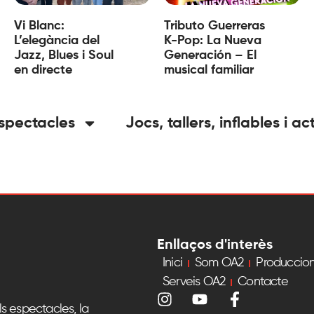
Vi Blanc:
Tributo Guerreras
L’elegància del
K-Pop: La Nueva
Jazz, Blues i Soul
Generación – El
en directe
musical familiar
spectacles
Jocs, tallers, inflables i ac
Enllaços d'interès
Inici
Som OA2
Produccio
Serveis OA2
Contacte
s espectacles, la