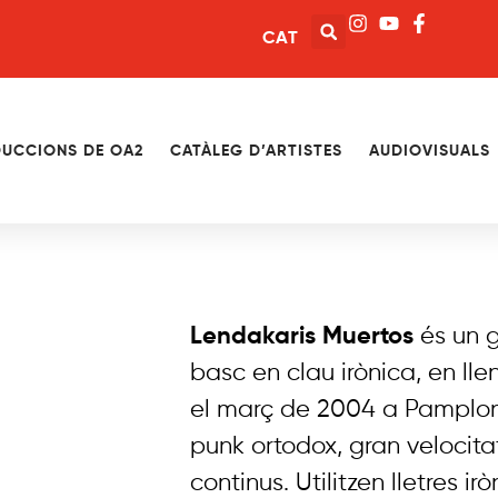
CAT
UCCIONS DE OA2
CATÀLEG D’ARTISTES
AUDIOVISUALS
Lendakaris Muertos
és un g
basc en clau irònica, en ll
el març de 2004 a Pamplona
punk ortodox, gran velocitat
continus. Utilitzen lletres 