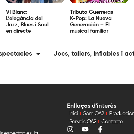
Vi Blanc:
Tributo Guerreras
L’elegància del
K-Pop: La Nueva
Jazz, Blues i Soul
Generación – El
en directe
musical familiar
spectacles
Jocs, tallers, inflables i ac
Enllaços d'interès
Inici
Som OA2
Produccio
Serveis OA2
Contacte
s espectacles, la