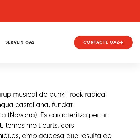
SERVEIS OA2
CONTACTE OA2
rup musical de punk i rock radical
engua castellana, fundat
 (Navarra). Es caracteritza per un
, temes molt curts, cors
iròniques, amb acidesa que resulta de