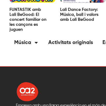
FUNTASTIK amb
Lali Dance Factory:
Lali BeGood: El
Música, ball i valors
concert familiar on
amb Lali BeGood
les cançons es
juguen
Música
Activitats originals
E
Empresa amb una llarga experiència en el món del