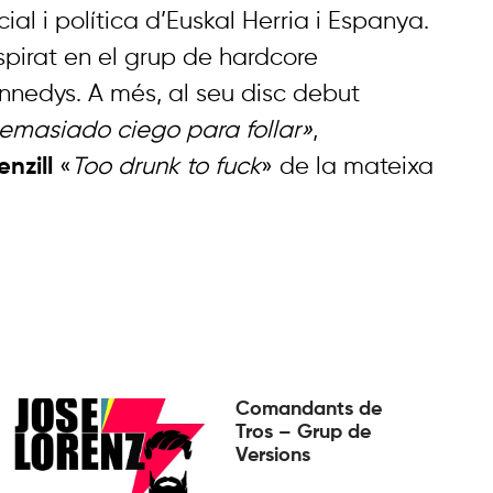
ial i política d’Euskal Herria i Espanya.
spirat en el grup de hardcore
nedys. A més, al seu disc debut
emasiado ciego para follar»
,
enzill
«
Too drunk to fuck
» de la mateixa
Comandants de
Tros – Grup de
Versions