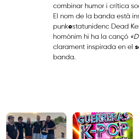
combinar humor i crítica soc
El nom de la banda està in
punk
e
statunidenc Dead Ken
homònim hi ha la cançó
«D
clarament inspirada en el
s
banda.