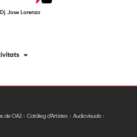
Dj Jose Lorenzo
tivitats
ns de OA2
Catàleg d’Artistes
Audiovisuals