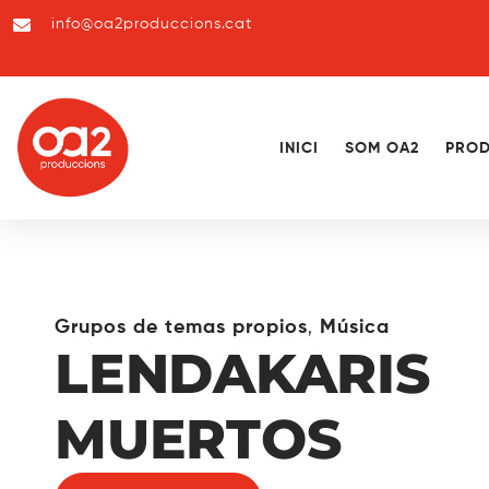
info@oa2produccions.cat
INICI
SOM OA2
PROD
,
Grupos de temas propios
Música
LENDAKARIS
MUERTOS