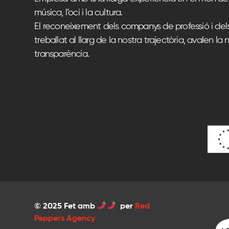
música, l’oci i la cultura.
El reconeixement dels companys de professió i del
treballat al llarg de la nostra trajectòria, avalen la n
transparència.
© 2025 Fet amb
per
Red
Peppers Agency