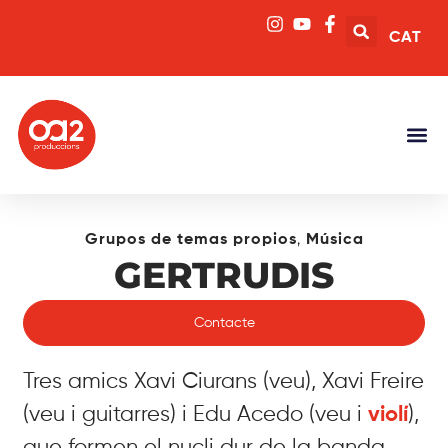
CAT
,
Grupos de temas propios
Música
GERTRUDIS
Contacte
Tres amics Xavi Ciurans (veu), Xavi Freire
(veu i guitarres) i Edu Acedo (veu i
violí
),
que formen el nucli dur de la banda,