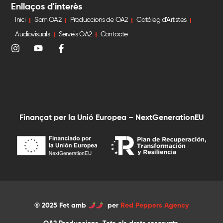
Enllaços d'interès
Inici
Som OA2
Produccions de OA2
Catàleg d’Artistes
Audiovisuals
Serveis OA2
Contacte
Finançat per la Unió Europea – NextGenerationEU
© 2025 Fet amb
per
Red Peppers Agency