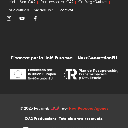
Inici
Som OA2
Produccions de OA2
Catàleg d’Artistes
Audiovisuals
Serveis OA2
Contacte
Finançat per la Unió Europea – NextGenerationEU
© 2025 Fet amb
per
Red Peppers Agency
OA2 Produccions. Tots els drets reservats.