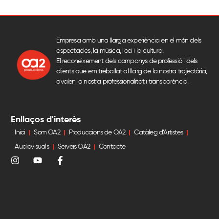
Empresa amb una llarga experiència en el món dels
espectacles, la música, l’oci i la cultura.
El reconeixement dels companys de professió i dels
clients que em treballat al llarg de la nostra trajectòria,
avalen la nostra professionalitat i transparència.
Enllaços d'interès
Inici
Som OA2
Produccions de OA2
Catàleg d’Artistes
Audiovisuals
Serveis OA2
Contacte