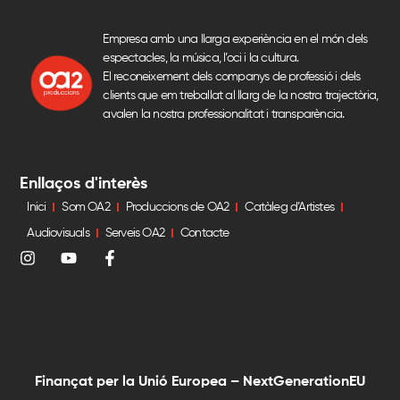
Empresa amb una llarga experiència en el món dels
espectacles, la música, l’oci i la cultura.
El reconeixement dels companys de professió i dels
clients que em treballat al llarg de la nostra trajectòria,
avalen la nostra professionalitat i transparència.
Enllaços d'interès
Inici
Som OA2
Produccions de OA2
Catàleg d’Artistes
Audiovisuals
Serveis OA2
Contacte
Finançat per la Unió Europea – NextGenerationEU