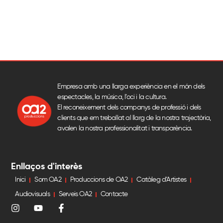
Empresa amb una llarga experiència en el món dels
espectacles, la música, l’oci i la cultura.
El reconeixement dels companys de professió i dels
clients que em treballat al llarg de la nostra trajectòria,
avalen la nostra professionalitat i transparència.
Enllaços d'interès
Inici
Som OA2
Produccions de OA2
Catàleg d’Artistes
Audiovisuals
Serveis OA2
Contacte