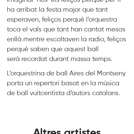
imaginar-nos-els feliços perquè
per fi
ha arribat la festa major que tant
esperaven, feliços perquè
l’orquestra
toca el vals que tant han cantat mesos
enllà mentre
escoltaven la radio, feliços
perquè saben que aquest ball
serà
recordat durant massa temps.
L
’orquestrina de ball Aires del Montseny
porta un repertori basat en la música
de ball vuitcentista d’autors catalans.
Altres artistes