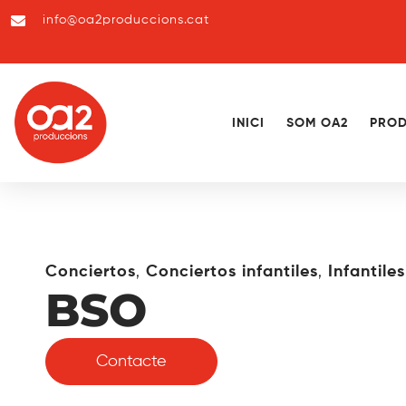
info@oa2produccions.cat
INICI
SOM OA2
PROD
,
,
Conciertos
Conciertos infantiles
Infantiles
BSO
Contacte