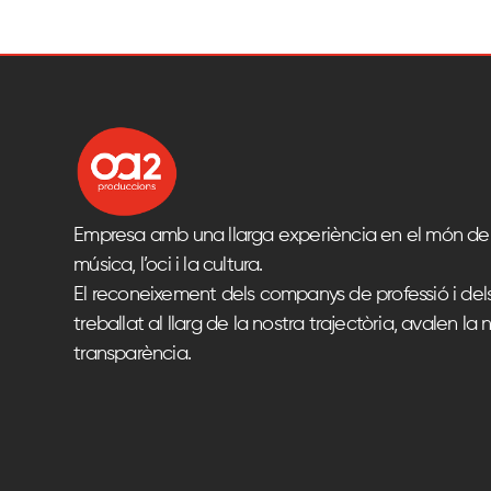
Empresa amb una llarga experiència en el món del
música, l’oci i la cultura.
El reconeixement dels companys de professió i del
treballat al llarg de la nostra trajectòria, avalen la n
transparència.