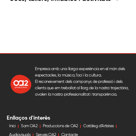
Empresa amb una llarga experiència en el món dels
espectacles, la música, l’oci i la cultura.
El reconeixement dels companys de professió i dels
clients que em treballat al llarg de la nostra trajectòria,
avalen la nostra professionalitat i transparència.
Enllaços d'interès
Inici
Som OA2
Produccions de OA2
Catàleg d’Artistes
Audiovisuals
Serveis OA2
Contacte