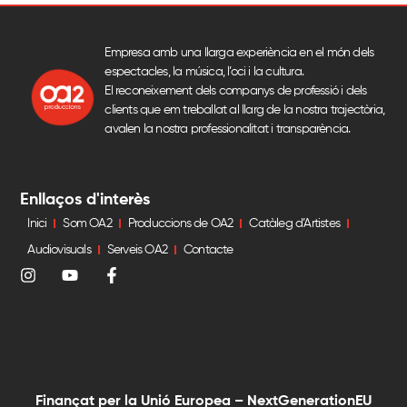
Empresa amb una llarga experiència en el món dels
espectacles, la música, l’oci i la cultura.
El reconeixement dels companys de professió i dels
clients que em treballat al llarg de la nostra trajectòria,
avalen la nostra professionalitat i transparència.
Enllaços d'interès
Inici
Som OA2
Produccions de OA2
Catàleg d’Artistes
Audiovisuals
Serveis OA2
Contacte
Finançat per la Unió Europea – NextGenerationEU