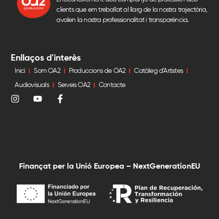
clients que em treballat al llarg de la nostra trajectòria,
avalen la nostra professionalitat i transparència.
Enllaços d'interès
Inici
Som OA2
Produccions de OA2
Catàleg d’Artistes
Audiovisuals
Serveis OA2
Contacte
Finançat per la Unió Europea – NextGenerationEU