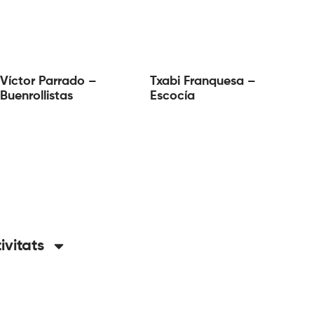
Víctor Parrado –
Txabi Franquesa –
Buenrollistas
Escocía
tivitats