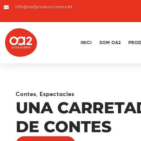
info@oa2produccions.cat
INICI
SOM OA2
PROD
,
Contes
Espectacles
UNA CARRETA
DE CONTES