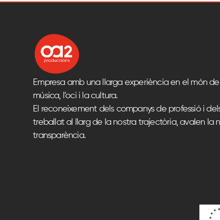
Empresa amb una llarga experiència en el món del
música, l’oci i la cultura.
El reconeixement dels companys de professió i del
treballat al llarg de la nostra trajectòria, avalen la n
transparència.