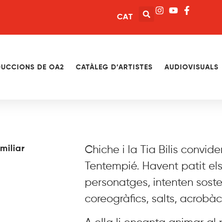
CAT
UCCIONS DE OA2
CATÀLEG D’ARTISTES
AUDIOVISUALS
miliar
Chiche i la Tia Bilis convid
Tentempié. Havent patit el
personatges, intenten sosten
coreogràfics, salts, acrobàc