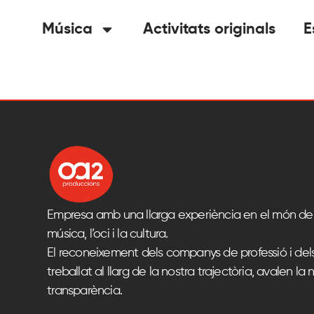
Música
Activitats originals
E
Empresa amb una llarga experiència en el món del
música, l’oci i la cultura.
El reconeixement dels companys de professió i del
treballat al llarg de la nostra trajectòria, avalen la n
transparència.