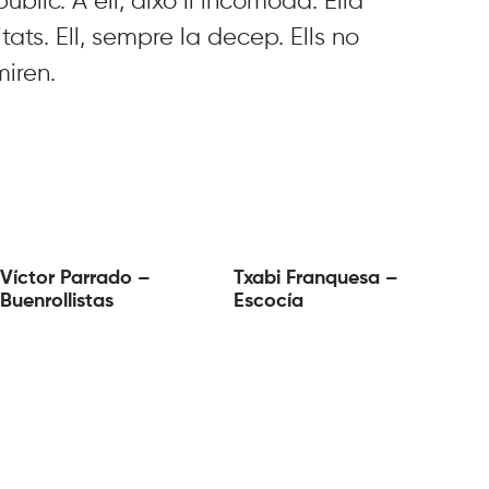
úblic. A ell, això li incomoda. Ella
ats. Ell, sempre la decep. Ells no
miren.
Víctor Parrado –
Txabi Franquesa –
Buenrollistas
Escocía