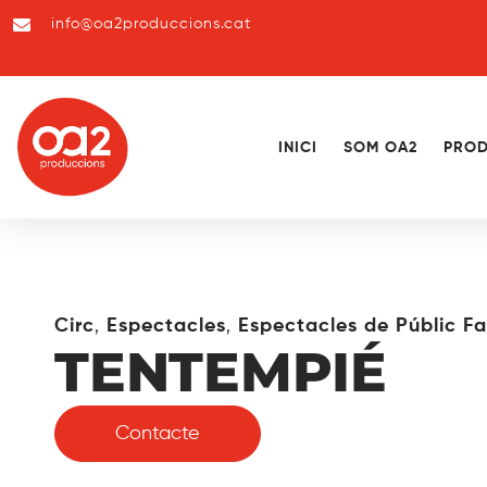
info@oa2produccions.cat
INICI
SOM OA2
PROD
,
,
Circ
Espectacles
Espectacles de Públic Fa
TENTEMPIÉ
Contacte