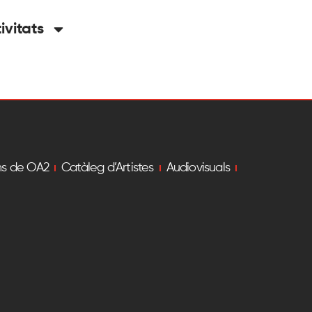
tivitats
ns de OA2
Catàleg d’Artistes
Audiovisuals