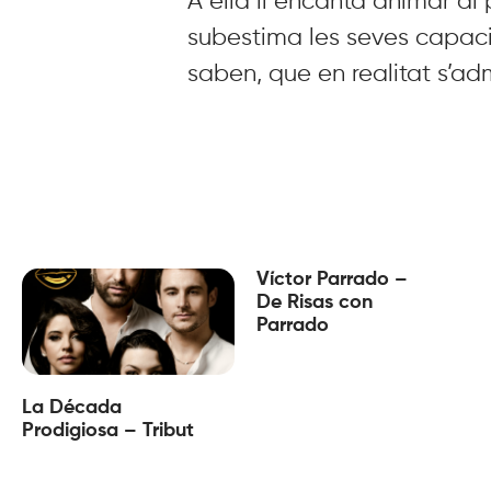
A ella li encanta animar al p
subestima les seves capacit
saben, que en realitat s’ad
Víctor Parrado –
De Risas con
Parrado
La Década
Prodigiosa – Tribut