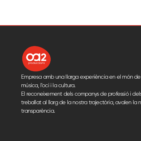
Empresa amb una llarga experiència en el món del
música, l’oci i la cultura.
El reconeixement dels companys de professió i del
treballat al llarg de la nostra trajectòria, avalen la n
transparència.