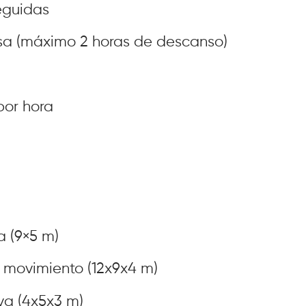
eguidas
sa (máximo 2 horas de descanso)
por hora
a (9×5 m)
 movimiento (12x9x4 m)
va (4x5x3 m)