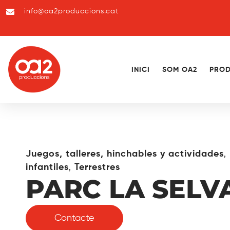
info@oa2produccions.cat
INICI
SOM OA2
PROD
,
Juegos, talleres, hinchables y actividades
,
infantiles
Terrestres
PARC LA SELV
Contacte