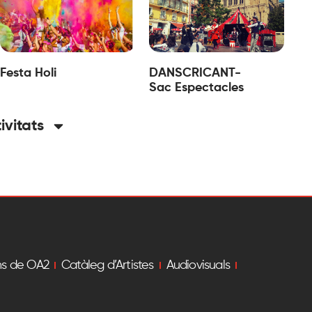
Festa Holi
DANSCRICANT-
Sac Espectacles
tivitats
ns de OA2
Catàleg d’Artistes
Audiovisuals