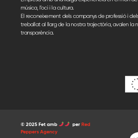
música, l’oci i la cultura.
El reconeixement dels companys de professió i del
treballat al llarg de la nostra trajectòria, avalen la n
transparència.
© 2025 Fet amb
per
Red
Peppers Agency