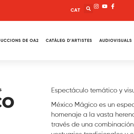
CAT
UCCIONS DE OA2
CATÀLEG D’ARTISTES
AUDIOVISUALS
s
Espectáculo temático y visu
CO
México Mágico es un espec
homenaje a la vasta herenci
través de una combinación