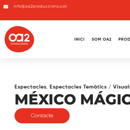
info@oa2produccions.cat
INICI
SOM OA2
PROD
,
Espectacles
Espectacles Temàtics / Visual
MÉXICO MÁGI
Contacte