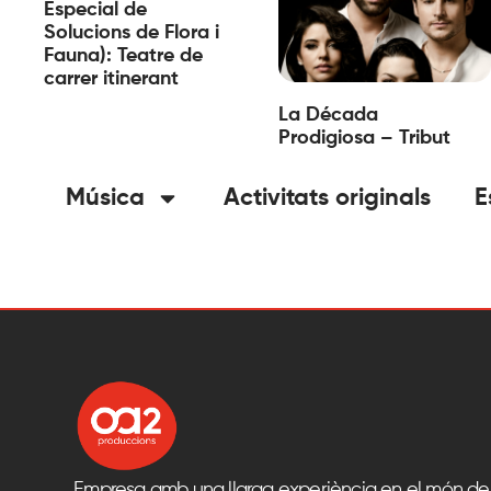
Especial de
Solucions de Flora i
Fauna): Teatre de
carrer itinerant
La Década
Prodigiosa – Tribut
Música
Activitats originals
E
Empresa amb una llarga experiència en el món del