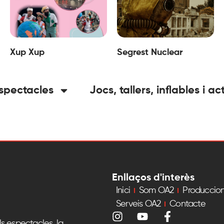
Xup Xup
Segrest Nuclear
spectacles
Jocs, tallers, inflables i ac
Enllaços d'interès
Inici
Som OA2
Produccio
Serveis OA2
Contacte
s espectacles, la