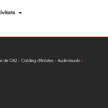
tivitats
ns de OA2
Catàleg d’Artistes
Audiovisuals