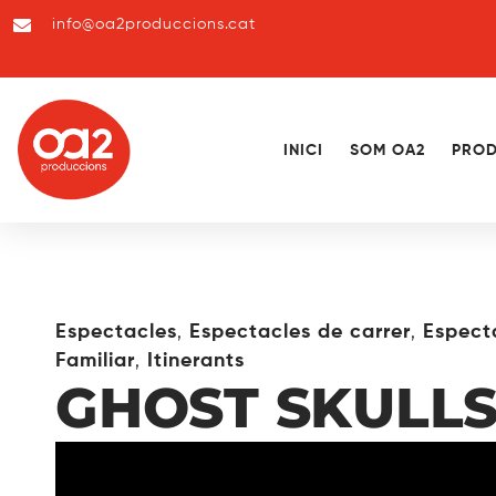
info@oa2produccions.cat
INICI
SOM OA2
PROD
,
,
Espectacles
Espectacles de carrer
Espect
,
Familiar
Itinerants
GHOST SKULL