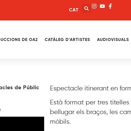
CAT
UCCIONS DE OA2
CATÀLEG D’ARTISTES
AUDIOVISUALS
acles de Públic
Espectacle itinerant en fo
S
Està format per tres titell
bellugar els braços, les ca
mòbils.