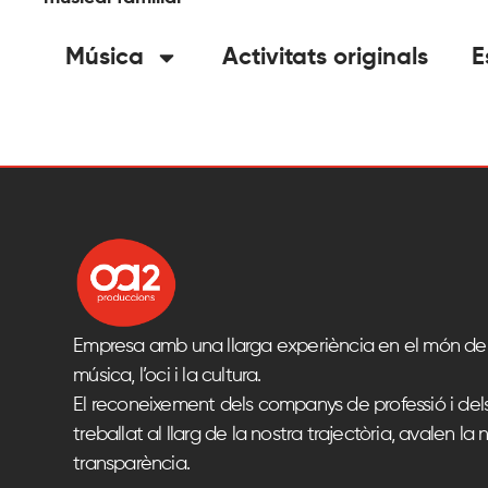
Música
Activitats originals
E
Empresa amb una llarga experiència en el món del
música, l’oci i la cultura.
El reconeixement dels companys de professió i del
treballat al llarg de la nostra trajectòria, avalen la n
transparència.