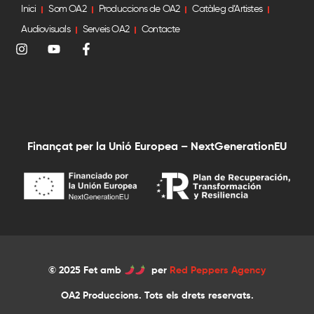
Inici
Som OA2
Produccions de OA2
Catàleg d’Artistes
Audiovisuals
Serveis OA2
Contacte
Finançat per la Unió Europea – NextGenerationEU
© 2025 Fet amb
per
Red Peppers Agency
OA2 Produccions. Tots els drets reservats.