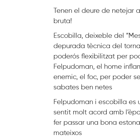
Tenen el deure de netejar 
bruta!
Escobilla, deixeble del “Me
depurada tècnica del torn
poderós flexibilitzat per po
Felpudoman, el home inflam
enemic, el foc, per poder se
sabates ben netes
Felpudoman i escobilla es u
sentit molt acord amb l’èpo
fer passar una bona estona i
mateixos