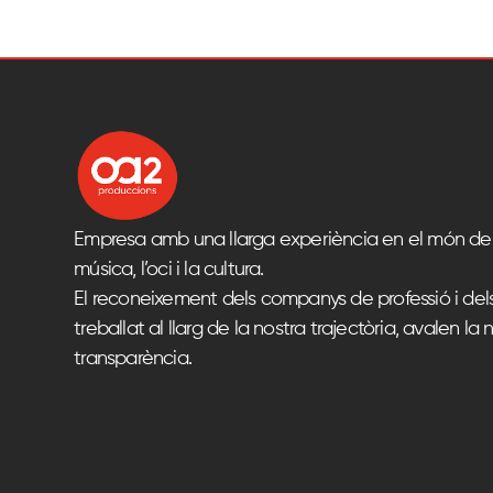
Empresa amb una llarga experiència en el món del
música, l’oci i la cultura.
El reconeixement dels companys de professió i del
treballat al llarg de la nostra trajectòria, avalen la n
transparència.