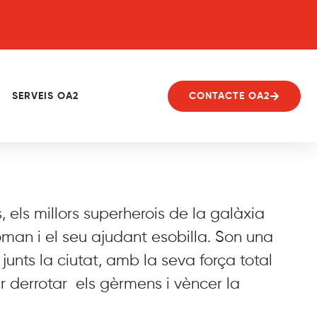
SERVEIS OA2
CONTACTE OA2
, els millors superherois de la galàxia
oman i el seu ajudant esobilla. Son una
unts la ciutat, amb la seva força total
r derrotar els gèrmens i vèncer la