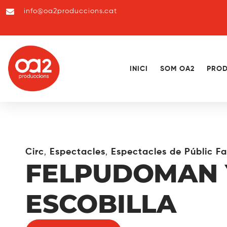
info@oa2produccions.cat
INICI
SOM OA2
PROD
,
,
Circ
Espectacles
Espectacles de Públic Fa
FELPUDOMAN 
ESCOBILLA