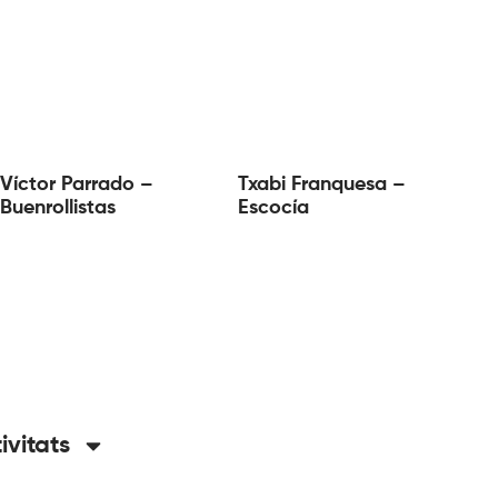
Víctor Parrado –
Txabi Franquesa –
Buenrollistas
Escocía
tivitats