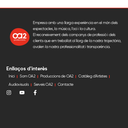
Empresa amb una llarga experiència en el món dels
espectacles, la música, l’oci i la cultura.
El reconeixement dels companys de professió i dels
clients que em treballat al llarg de la nostra trajectòria,
avalen la nostra professionalitat i transparència.
Enllaços d'interès
Inici
Som OA2
Produccions de OA2
Catàleg d’Artistes
Audiovisuals
Serveis OA2
Contacte