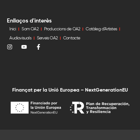
Enllaços d'interès
Inici
Som OA2
Produccions de OA2
Catàleg d’Artistes
Audiovisuals
Serveis OA2
Contacte
Finançat per la Unió Europea – NextGenerationEU