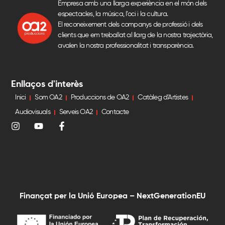
Empresa amb una llarga experiència en el món dels
espectacles, la música, l’oci i la cultura.
El reconeixement dels companys de professió i dels
clients que em treballat al llarg de la nostra trajectòria,
avalen la nostra professionalitat i transparència.
Enllaços d'interès
Inici
Som OA2
Produccions de OA2
Catàleg d’Artistes
Audiovisuals
Serveis OA2
Contacte
Finançat per la Unió Europea – NextGenerationEU