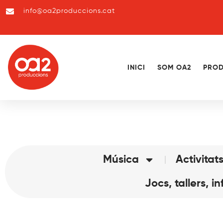
info@oa2produccions.cat
INICI
SOM OA2
PROD
Música
Activitats
Jocs, tallers, in