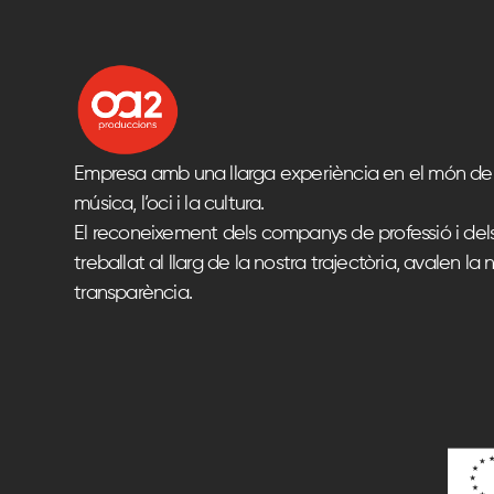
Empresa amb una llarga experiència en el món del
música, l’oci i la cultura.
El reconeixement dels companys de professió i del
treballat al llarg de la nostra trajectòria, avalen la n
transparència.