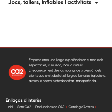
Jocs, tallers, inflables i activitats
Empresa amb una llarga experiència en el món dels
espectacles, la música, l’oci i la cultura.
El reconeixement dels companys de professió i dels
clients que em treballat al llarg de la nostra trajectòria,
avalen la nostra professionalitat i transparència.
Enllaços d'interès
Inici
Som OA2
Produccions de OA2
Catàleg d’Artistes