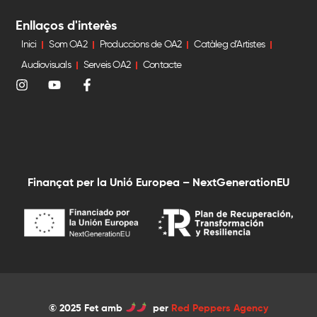
Enllaços d'interès
Inici
Som OA2
Produccions de OA2
Catàleg d’Artistes
Audiovisuals
Serveis OA2
Contacte
Finançat per la Unió Europea – NextGenerationEU
© 2025 Fet amb
per
Red Peppers Agency