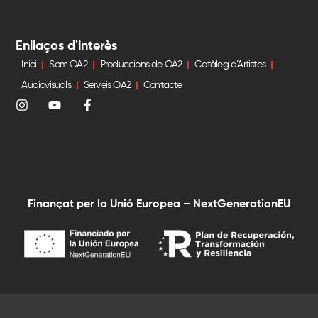
Enllaços d'interès
Inici
Som OA2
Produccions de OA2
Catàleg d’Artistes
Audiovisuals
Serveis OA2
Contacte
Finançat per la Unió Europea – NextGenerationEU